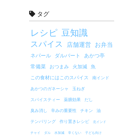
タグ
レシピ
豆知識
スパイス
店舗運営
お弁当
ネパール
ダルバート
あかつ亭
常備菜
おつまみ
火加減
魚
この食材にはこのスパイス
南インド
あかつのガネーシャ
玉ねぎ
スパイスティー
薬膳効果
だし
臭み消し
辛みの重要性
チキン
油
テンパリング
作り置きレシピ
北インド
チャイ
ダル
水加減
辛くない
子ども向け