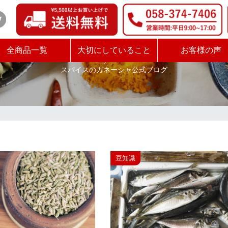
BLOG
全商品一覧
大切にしていること
お客様の声
IndiaCurry & BoNshankar
スパイスのガネーシャ公式ブログ
豆知識