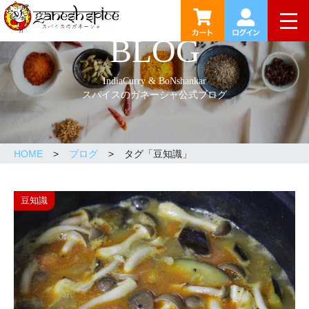
togg
BLOG
IndiaCurry & BoNshankar
スパイスのガネーシャ公式ブログ
HOME
ブログ
タグ「
豆知識
」
豆知識