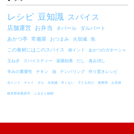
レシピ
豆知識
スパイス
店舗運営
お弁当
ネパール
ダルバート
あかつ亭
常備菜
おつまみ
火加減
魚
この食材にはこのスパイス
南インド
あかつのガネーシャ
玉ねぎ
スパイスティー
薬膳効果
だし
臭み消し
辛みの重要性
チキン
油
テンパリング
作り置きレシピ
北インド
チャイ
ダル
水加減
辛くない
子ども向け
業務用
お見積
岐阜県各務原市
ふるさと納税