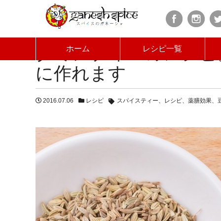
HOME
ブログ
クミンティーのレシピ。薬膳スパ
クミンティーのレシピ
ホーム
レシピ一覧
に作れます
2016.07.06
レシピ
スパイスティー
レシピ
薬膳効果