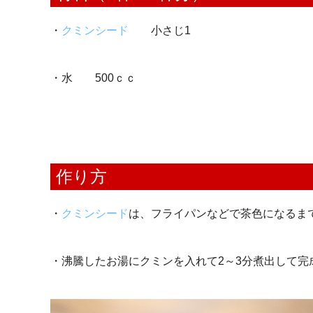
・
クミンシード
小さじ1
・水 500ｃｃ
作り方
・
クミンシード
は、フライパンなどで茶色になるま
・沸騰したお湯にクミンを入れて2～3分煮出して完