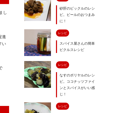
砂肝のピックルのレシ
まし
ピ。ビールのおつまみ
に！
レシピ
促進
スパイス屋さんの簡単
すい
ピクルスレシピ
レシピ
で
なすのポリヤルのレシ
ピ。ココナッツファイ
ンとスパイスがいい感
じ！
レシピ