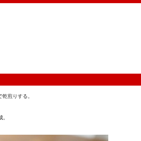
で乾煎りする。
成。