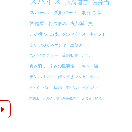
スパイス
店舗運営
お弁当
ネパール
ダルバート
あかつ亭
常備菜
おつまみ
火加減
魚
この食材にはこのスパイス
南インド
あかつのガネーシャ
玉ねぎ
スパイスティー
薬膳効果
だし
臭み消し
辛みの重要性
チキン
油
テンパリング
作り置きレシピ
北インド
チャイ
ダル
水加減
辛くない
子ども向け
業務用
お見積
岐阜県各務原市
ふるさと納税