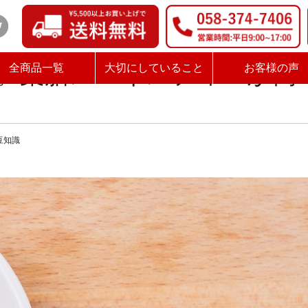
イスティーが簡単に作れます
。薬膳スパイスティーが簡
全商品一覧
大切にしていること
お客様の声
豆知識