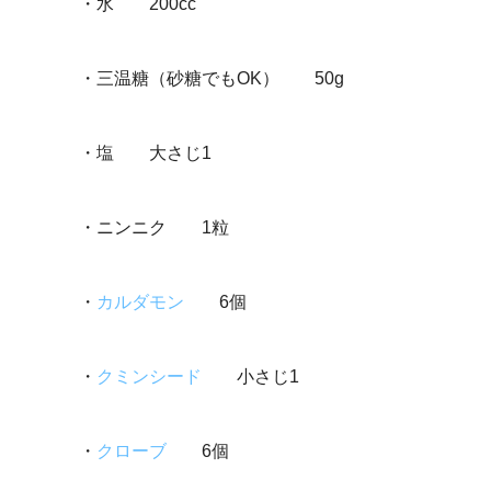
・水 200cc
・三温糖（砂糖でもOK） 50g
・塩 大さじ1
・ニンニク 1粒
・
カルダモン
6個
・
クミンシード
小さじ1
・
クローブ
6個