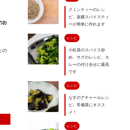
クミンティーのレシ
ピ。薬膳スパイスティ
のお
ーが簡単に作れます
レシピ
小松菜のスパイス炒
たの
め、サグのレシピ。カ
。
レーの付け合せに最高
です
レシピ
なすのアチャールレシ
ピ。常備菜にオスス
メ！
レシピ