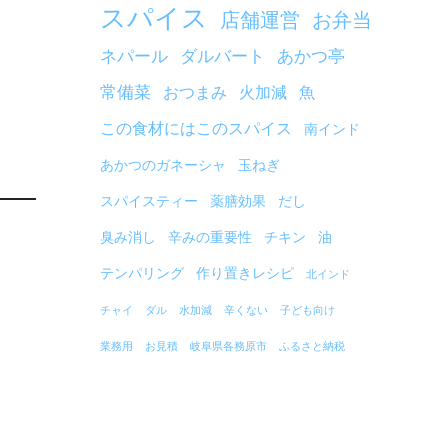
スパイス
店舗運営
お弁当
ネパール
ダルバート
あかつ亭
常備菜
おつまみ
火加減
魚
この食材にはこのスパイス
南インド
あかつのガネーシャ
玉ねぎ
スパイスティー
薬膳効果
だし
臭み消し
辛みの重要性
チキン
油
テンパリング
作り置きレシピ
北インド
チャイ
ダル
水加減
辛くない
子ども向け
業務用
お見積
岐阜県各務原市
ふるさと納税