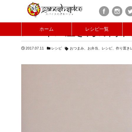
HOME
ブログ
スパイス屋さんの簡単ピクルスレ
スパイス屋さんの簡単
ホーム
レシピ一覧
2017.07.11
レシピ
おつまみ
お弁当
レシピ
作り置き