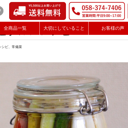
シピ
ピクルスレシピ
全商品一覧
大切にしていること
お客様の声
レシピ
常備菜