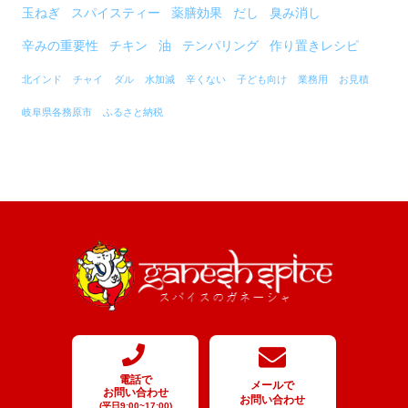
玉ねぎ
スパイスティー
薬膳効果
だし
臭み消し
辛みの重要性
チキン
油
テンパリング
作り置きレシピ
北インド
チャイ
ダル
水加減
辛くない
子ども向け
業務用
お見積
岐阜県各務原市
ふるさと納税
電話で
メールで
お問い合わせ
お問い合わせ
(平日9:00~17:00)