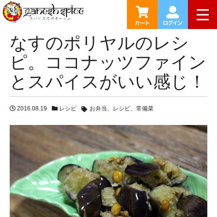
HOME
ブログ
なすのポリヤルのレシピ。ココナッツファ
togg
感じ！
なすのポリヤルのレシ
ピ。ココナッツファイン
とスパイスがいい感じ！
2016.08.19
レシピ
お弁当
レシピ
常備菜