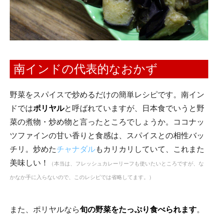
南インドの代表的なおかず
野菜をスパイスで炒めるだけの簡単レシピです。南イン
ドでは
ポリヤル
と呼ばれていますが、日本食でいうと野
菜の煮物・炒め物と言ったところでしょうか。ココナッ
ツファインの甘い香りと食感は、スパイスとの相性バッ
チリ。炒めた
チャナダル
もカリカリしていて、これまた
美味しい！
（本当は、フレッシュカレーリーフも使いたいところですが、な
かなか手に入らないので、このレシピでは省略してます。）
また、ポリヤルなら
旬の野菜をたっぷり食べられます
。