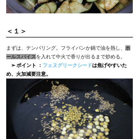
＜１＞
まずは、テンパリング。フライパンか鍋で油を熱し、
ホ
ールスパイス
を入れて中火で香りが出るまで炒める。
➣ ポイント ：
フェヌグリークシード
は焦げやすいた
め、火加減要注意。