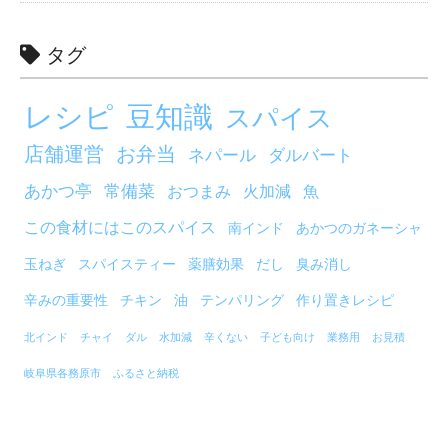
タグ
レシピ
豆知識
スパイス
店舗運営
お弁当
ネパール
ダルバート
あかつ亭
常備菜
おつまみ
火加減
魚
この食材にはこのスパイス
南インド
あかつのガネーシャ
玉ねぎ
スパイスティー
薬膳効果
だし
臭み消し
辛みの重要性
チキン
油
テンパリング
作り置きレシピ
北インド
チャイ
ダル
水加減
辛くない
子ども向け
業務用
お見積
岐阜県各務原市
ふるさと納税