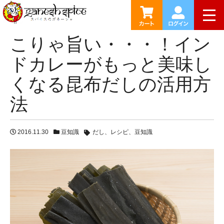
HOME
ブログ
こりゃ旨い・・・！インドカレーがもっと
togg
の活用方法
こりゃ旨い・・・！イン
ドカレーがもっと美味し
くなる昆布だしの活用方
法
2016.11.30
豆知識
だし
レシピ
豆知識