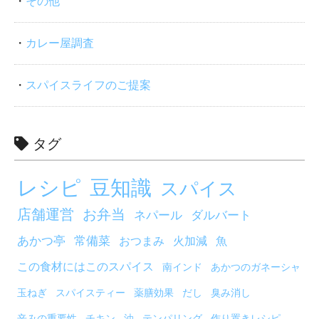
その他
カレー屋調査
スパイスライフのご提案
タグ
レシピ
豆知識
スパイス
店舗運営
お弁当
ネパール
ダルバート
あかつ亭
常備菜
おつまみ
火加減
魚
この食材にはこのスパイス
南インド
あかつのガネーシャ
玉ねぎ
スパイスティー
薬膳効果
だし
臭み消し
辛みの重要性
チキン
油
テンパリング
作り置きレシピ