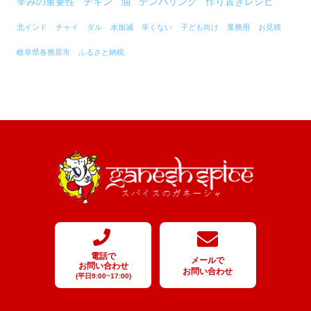
辛みの重要性
チキン
油
テンパリング
作り置きレシピ
北インド
チャイ
ダル
水加減
辛くない
子ども向け
業務用
お見積
岐阜県各務原市
ふるさと納税
電話で
メールで
お問い合わせ
お問い合わせ
(平日9:00~17:00)