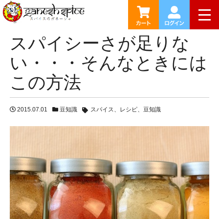
HOME
ブログ
スパイシーさが足りない・・・そんなとき
togg
スパイシーさが足りな
い・・・そんなときには
この方法
2015.07.01
豆知識
スパイス
レシピ
豆知識