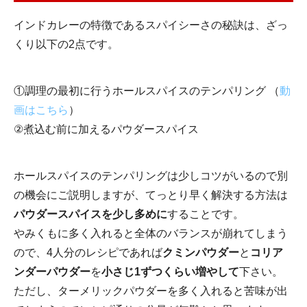
インドカレーの特徴であるスパイシーさの秘訣は、ざっ
くり以下の2点です。
①調理の最初に行うホールスパイスのテンパリング （
動
画はこちら
）
②煮込む前に加えるパウダースパイス
ホールスパイスのテンパリングは少しコツがいるので別
の機会にご説明しますが、てっとり早く解決する方法は
パウダースパイスを少し多めに
することです。
やみくもに多く入れると全体のバランスが崩れてしまう
ので、4人分のレシピであれば
クミンパウダー
と
コリア
ンダーパウダー
を
小さじ1ずつくらい増やして
下さい。
ただし、ターメリックパウダーを多く入れると苦味が出