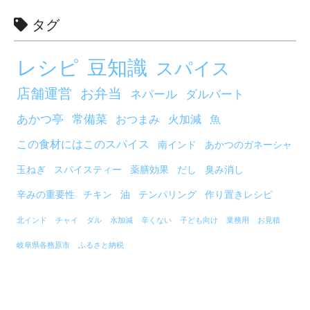
タグ
レシピ
豆知識
スパイス
店舗運営
お弁当
ネパール
ダルバート
あかつ亭
常備菜
おつまみ
火加減
魚
この食材にはこのスパイス
南インド
あかつのガネーシャ
玉ねぎ
スパイスティー
薬膳効果
だし
臭み消し
辛みの重要性
チキン
油
テンパリング
作り置きレシピ
北インド
チャイ
ダル
水加減
辛くない
子ども向け
業務用
お見積
岐阜県各務原市
ふるさと納税