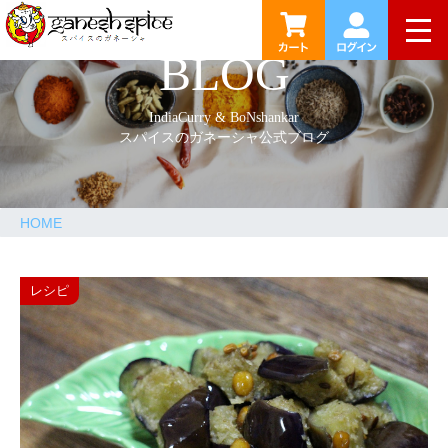
togg
BLOG
IndiaCurry & BoNshankar
スパイスのガネーシャ公式ブログ
HOME
レシピ